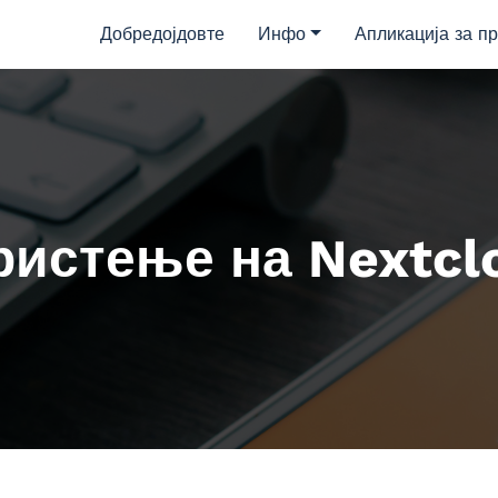
Добредојдовте
Инфо
Апликација за пр
ристење на Nextcl