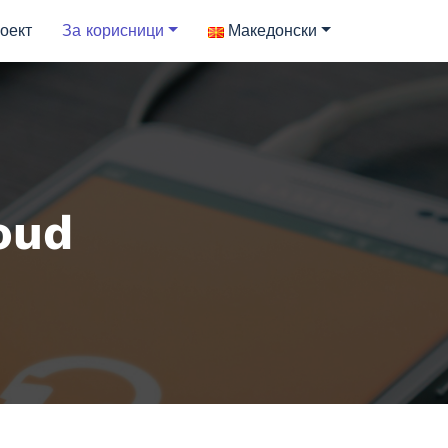
оект
За корисници
Македонски
oud