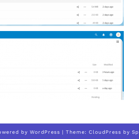
powered by
WordPress
| Theme:
CloudPress
by
Sp