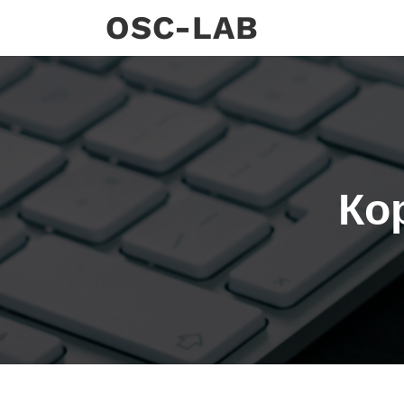
Skip
OSC-LAB
to
content
Ко