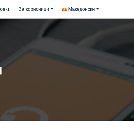
оект
За корисници
Македонски
и