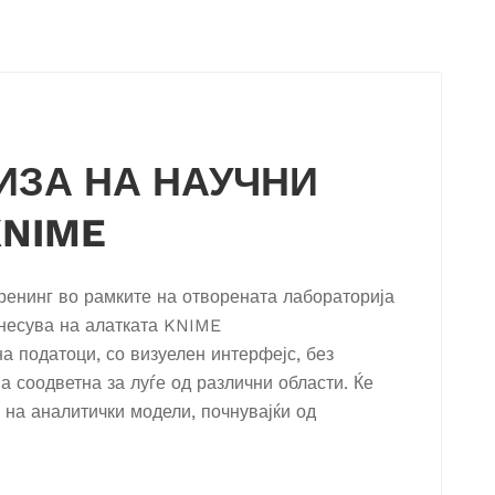
ИЗА НА НАУЧНИ
KNIME
тренинг во рамките на отворената лабораторија
днесува на алатката KNIME
а податоци, со визуелен интерфејс, без
 соодветна за луѓе од различни области. Ќе
 на аналитички модели, почнувајќи од