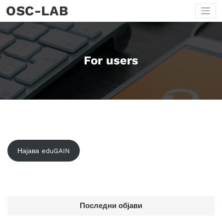
Skip
OSC-LAB
to
content
For users
Најава eduGAIN
Последни објави