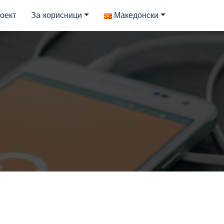
оект
За корисници
Македонски