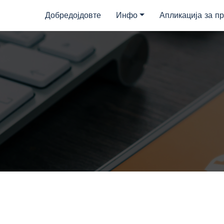
Добредојдовте
Инфо
Апликација за пр